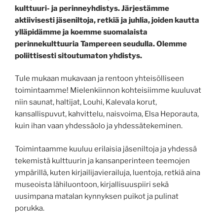
kulttuuri- ja perinneyhdistys. Järjestämme
aktiivisesti jäseniltoja, retkiä ja juhlia, joiden kautta
ylläpidämme ja koemme suomalaista
perinnekulttuuria Tampereen seudulla. Olemme
poliittisesti sitoutumaton yhdistys.
Tule mukaan mukavaan ja rentoon yhteisölliseen
toimintaamme! Mielenkiinnon kohteisiimme kuuluvat
niin saunat, haltijat, Louhi, Kalevala korut,
kansallispuvut, kahvittelu, naisvoima, Elsa Heporauta,
kuin ihan vaan yhdessäolo ja yhdessätekeminen.
Toimintaamme kuuluu erilaisia jäseniltoja ja yhdessä
tekemistä kulttuurin ja kansanperinteen teemojen
ympärillä, kuten kirjailijavierailuja, luentoja, retkiä aina
museoista lähiluontoon, kirjallisuuspiiri sekä
uusimpana matalan kynnyksen puikot ja pulinat
porukka.