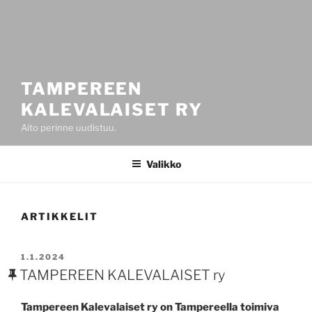
TAMPEREEN
KALEVALAISET RY
Aito perinne uudistuu.
Valikko
ARTIKKELIT
JULKAISTU
1.1.2024
TAMPEREEN KALEVALAISET ry
Tampereen Kalevalaiset ry on Tampereella toimiva