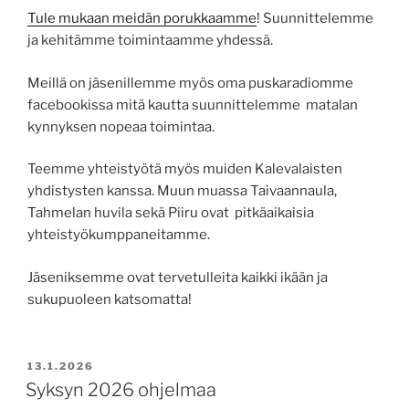
Tule mukaan meidän porukkaamme
! Suunnittelemme
ja kehitämme toimintaamme yhdessä.
Meillä on jäsenillemme myös oma puskaradiomme
facebookissa mitä kautta suunnittelemme matalan
kynnyksen nopeaa toimintaa.
Teemme yhteistyötä myös muiden Kalevalaisten
yhdistysten kanssa. Muun muassa Taivaannaula,
Tahmelan huvila sekä Piiru ovat pitkäaikaisia
yhteistyökumppaneitamme.
Jäseniksemme ovat tervetulleita kaikki ikään ja
sukupuoleen katsomatta!
JULKAISTU
13.1.2026
Syksyn 2026 ohjelmaa